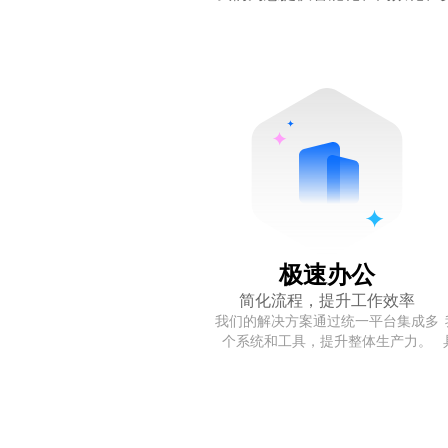
运用端到端加密技术，确保数据传输存储全程安全
消除部门沟通障碍，实现信息实时共享
依托指纹浏览器安全登录操作多账户，彻底规避关联风险
完善安全审计，确保数据安全无虞
整合项目全周期数据，强化智能调度分析
借助智能 RPA 自动化执行账户操作流程，大幅提升管理
打造纵深防御机制，强化风险识别与阻断能力
提升进度精准把控能力，增强风险预警及时性
融合防追踪技术与分级权限管控，实现全链路数据安全防
极速办公
简化流程，提升工作效率
我们的解决方案通过统一平台集成多
个系统和工具，提升整体生产力。