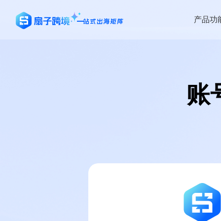
产品功
账