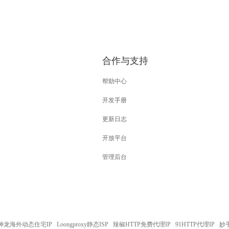
合作与支持
帮助中心
开发手册
更新日志
开放平台
管理后台
神龙海外动态住宅IP
Loongproxy静态ISP
辣椒HTTP免费代理IP
91HTTP代理IP
妙手