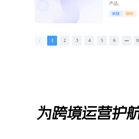
产品。
科技
财经
1
2
3
4
5
6
1
为跨境运营护航