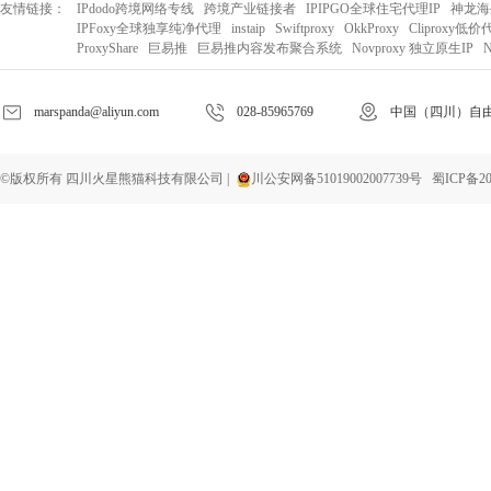
友情链接：
IPdodo跨境网络专线
跨境产业链接者
IPIPGO全球住宅代理IP
神龙海
IPFoxy全球独享纯净代理
instaip
Swiftproxy
OkkProxy
Cliproxy低价
ProxyShare
巨易推
巨易推内容发布聚合系统
Novproxy 独立原生IP
N
marspanda@aliyun.com
028-85965769
中国（四川）自由
©版权所有 四川火星熊猫科技有限公司 |
川公安网备51019002007739号
蜀ICP备20